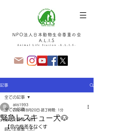
NPO法人日本動物生命尊重の会
A.L.I.S
Animal Life Station -A.L.I.S-
記事
全ての記事
alis1993
全ての記事
2024年8月20日
読了時間: 1分
緊急レスキュー犬🐶
飼い主募集（猫）
【命の格差をなくす
飼い主募集（犬）