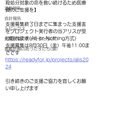
殺処分対象の命を救い続けるため医療
活動報告
費のご支援を】
会計報告
支援募集終了日までに集まった支援金
トピックス
をプロジェクト実行者の当アリスが受
け取れます(All-or-Nothing方式)
掲載依頼のあった子たち(犬)
支援募集は8月30日（金）午後11:00ま
掲載依頼のあった子たち(猫)
でです
https://readyfor.jp/projects/alis20
24
引き続きのご支援ご協力を宜しくお願
い申し上げます