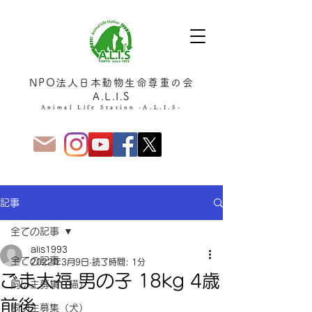
NPO法人日本動物生命尊重の会
A.L.I.S
Animal Life Station -A.L.I.S-
記事
全ての記事
alis1993
全ての記事
2022年3月9日
読了時間: 1分
ごま大福 男の子 18kg 4歳
飼い主募集（猫）
前後
飼い主募集（犬）