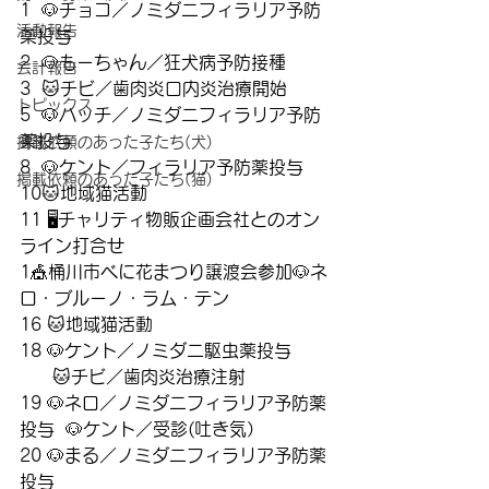
1  🐶チョコ／ノミダニフィラリア予防
活動報告
薬投与
2  🐶もーちゃん／狂犬病予防接種
会計報告
3  🐱チビ／歯肉炎口内炎治療開始
トピックス
5  🐶ハッチ／ノミダニフィラリア予防
薬投与
掲載依頼のあった子たち(犬)
8  🐶ケント／フィラリア予防薬投与
掲載依頼のあった子たち(猫)
10🐱地域猫活動
11 🖥️チャリティ物販企画会社とのオン
ライン打合せ
1🎪桶川市べに花まつり譲渡会参加🐶ネ
ロ・ブルーノ・ラム・テン
16 🐱地域猫活動
18 🐶ケント／ノミダニ駆虫薬投与
      🐱チビ／歯肉炎治療注射
19 🐶ネロ／ノミダニフィラリア予防薬
投与  🐶ケント／受診(吐き気）
20 🐶まる／ノミダニフィラリア予防薬
投与