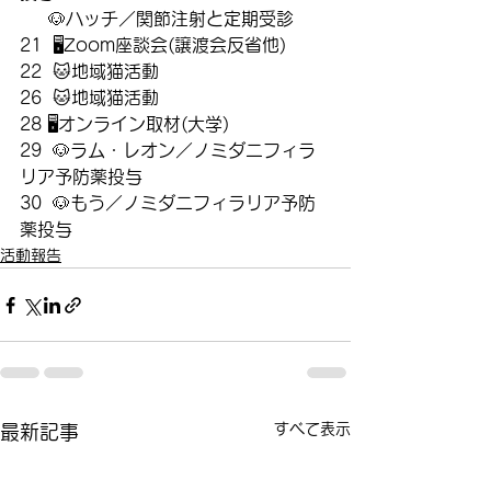
　  🐶ハッチ／関節注射と定期受診
21  🖥️Zoom座談会(譲渡会反省他)
22  🐱地域猫活動
26  🐱地域猫活動
28 🖥️オンライン取材(大学)
29  🐶ラム・レオン／ノミダニフィラ
リア予防薬投与
30  🐶もう／ノミダニフィラリア予防
薬投与
活動報告
すべて表示
最新記事