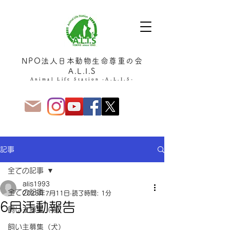
NPO法人日本動物生命尊重の会
A.L.I.S
Animal Life Station -A.L.I.S-
記事
全ての記事
alis1993
全ての記事
2025年7月11日
読了時間: 1分
6月活動報告
飼い主募集（猫）
飼い主募集（犬）