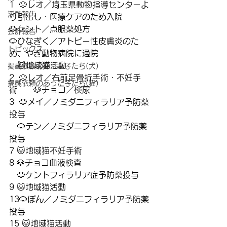
1  🐶レオ／埼玉県動物指導センターよ
活動報告
り引出し・医療ケアのため入院
🐶ケント／点眼薬処方
会計報告
🐶ひなぎく／アトピー性皮膚炎のた
トピックス
め、やぎ動物病院に通院
　🐱地域猫活動
掲載依頼のあった子たち(犬)
2  🐶レオ／右前足骨折手術・不妊手
掲載依頼のあった子たち(猫)
術　　🐶チョコ／検尿
3  🐶メイ／ノミダニフィラリア予防薬
投与
　🐶テン／ノミダニフィラリア予防薬
投与
7 🐱地域猫不妊手術
8 🐶チョコ血液検査
　🐶ケントフィラリア症予防薬投与
9 🐱地域猫活動
13🐶ぼん／ノミダニフィラリア予防薬
投与
15 🐱地域猫活動