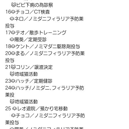
　 🐱ビビ下痢の為診察
16🐶チョコ／CT検査
　🐶ネロ／ノミダニフィラリア予防薬
投与
17🐶テオ／散歩トレーニング
　🐶陽葵／定期受診
18🐶ケント／ノミマダニ駆除剤投与
20🐶まる／ノミダニフィラリア予防薬
投与
21🐱コリン／譲渡決定
　🐱地域猫活動
23🐶ハッチ／定期健診　
24🐶ハッチ/ノミダニ､フィラリア予防
薬投
　🐱地域猫活動
25 🐶レオ退院／預かり宅移動　
　 🐶チョコ／ノミダニフィラリア予防
薬投与