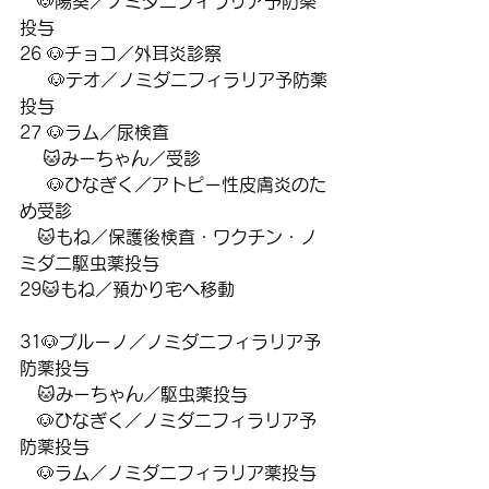
　🐶陽葵／ノミダニフィラリア予防薬
投与
26 🐶チョコ／外耳炎診察
  　🐶テオ／ノミダニフィラリア予防薬
投与
27 🐶ラム／尿検査　
 　🐱みーちゃん／受診 
     🐶ひなぎく／アトピー性皮膚炎のた
め受診
　🐱もね／保護後検査・ワクチン・ノ
ミダニ駆虫薬投与
29🐱もね／預かり宅へ移動
31🐶ブルーノ／ノミダニフィラリア予
防薬投与　
　🐱みーちゃん／駆虫薬投与
　🐶ひなぎく／ノミダニフィラリア予
防薬投与
　🐶ラム／ノミダニフィラリア薬投与