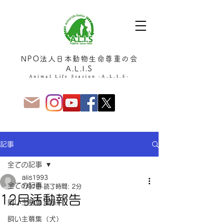
NPO法人日本動物生命尊重の会
A.L.I.S
Animal Life Station -A.L.I.S-
記事
全ての記事
alis1993
全ての記事
1月7日
読了時間: 2分
12月活動報告
飼い主募集（猫）
飼い主募集（犬）