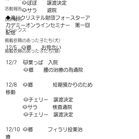
　　　 🐶ぽぽ　　譲渡決定
活動報告
　　　 🐶サラ　　退院　　　
◆滝川クリステル財団フォースターア
会計報告
カデミーオンラインセミナー　第一回
トピックス
配信
掲載依頼のあった子たち(犬)
12/5   🐶郷　　お見合い
掲載依頼のあった子たち(猫)
12/7    🐱葉っぱ　入院
　　　  🐶郷　　腰の治療の為通院
12/8    🐶郷　　　　短期預かりのため
移動　
　　　  🐶チェリー　譲渡決定
           🐶サラ　　　検査通院
　　  　🐶チェリー　譲渡決定
12/10  🐶郷　　　フィラリ投薬治
療　　　　