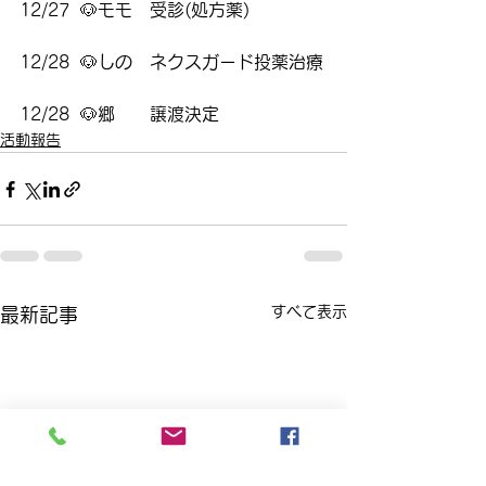
12/27  🐶モモ　受診(処方薬)
12/28  🐶しの　ネクスガード投薬治療
12/28  🐶郷　　譲渡決定
活動報告
すべて表示
最新記事