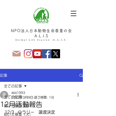
NPO法人日本動物生命尊重の会
A.L.I.S
Animal Life Station -A.L.I.S-
記事
全ての記事
alis1993
全ての記事
2022年3月9日
読了時間: 1分
12月活動報告
飼い主募集（猫）
12/3   🐶ラリー　譲渡決定
飼い主募集（犬）