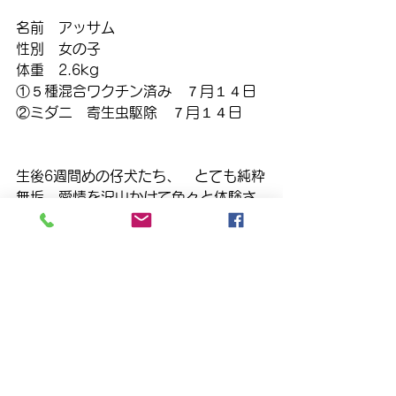
名前　アッサム
性別　女の子
体重　2.6kg
①５種混合ワクチン済み　７月１４日
②ミダニ　寄生虫駆除　７月１４日　
生後6週間めの仔犬たち、　とても純粋
無垢、愛情を沢山かけて色々と体験さ
せてあげてください
ご家族の一員になって思い出を沢山作
ってあげてください　　
平均寿命は16～18年です
終生飼育でいかなる時も責任を持ち、
見守ってくださる優しいご家族を希望
いたします
#アリス保護犬
#アリス保護猫
#ボラン