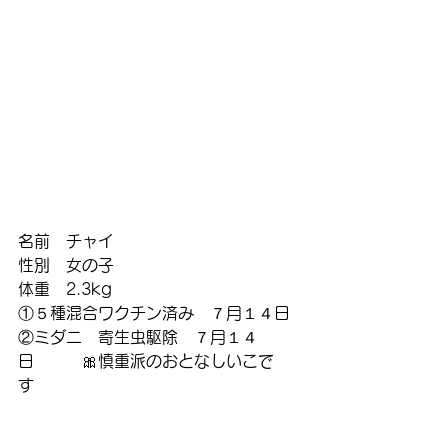
名前　チャイ
性別　女の子
体重　2.3kg
①５種混合ワクチン済み　７月１４日
②ミダニ　寄生虫駆除　７月１４
日　　　🎀慎重派のおとなしいこで
す　　