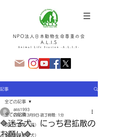
NPO法人日本動物生命尊重の会
A.L.I.S
Animal Life Station -A.L.I.S-
記事
全ての記事
alis1993
全ての記事
2022年3月9日
読了時間: 1分
🔷迷子犬、にっち君拡散の
飼い主募集（猫）
お願い🔷
飼い主募集（犬）