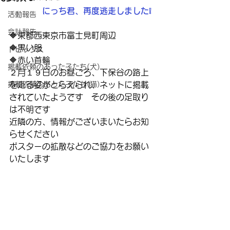
にっち君、再度逃走しました❕
活動報告
会計報告
🔶東都西東京市富士見町周辺
🔶黒い服　
トピックス
🔶赤い首輪
掲載依頼のあった子たち(犬)
２月１９日のお昼ごろ、下保谷の路上
掲載依頼のあった子たち(猫)
を走る姿がとらえられ、ネットに掲載
されていたようです　その後の足取り
は不明です
近隣の方、情報がございまいたらお知
らせください
ポスターの拡散などのご協力をお願い
いたします