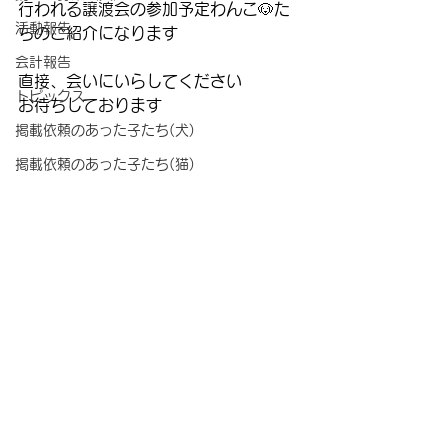
行われる譲渡会の参加予定わんこ🐶た
活動報告
ちのご紹介になります
会計報告
直接、会いにいらしてください
トピックス
お待ちしております
掲載依頼のあった子たち(犬)
掲載依頼のあった子たち(猫)