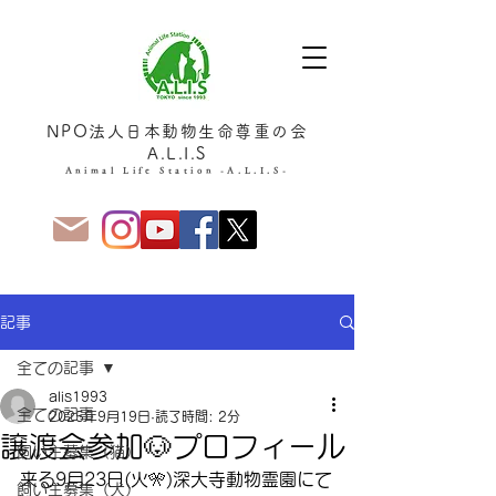
NPO法人日本動物生命尊重の会
A.L.I.S
Animal Life Station -A.L.I.S-
記事
全ての記事
alis1993
全ての記事
2025年9月19日
読了時間: 2分
譲渡会参加🐶プロフィール
飼い主募集（猫）
来る9月23日(火🎌)深大寺動物霊園にて
飼い主募集（犬）