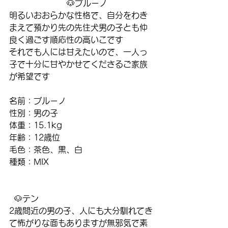
                       🐶ブルーノ
明るいおおらかな性格で、自分をわき
まえて預かり先の先住犬男の子とも仲
良く過ごす順応性の高いこです
それでも人には甘えたいので、一人っ
子で十分に甘やかせてくださるご家族
が希望です
名前：ブルーノ
性別：男の子
体重：15.1kg
年齢：12歳位
毛色：茶色、黒、白
種類：MIX                                         
  🐶テン
2歳間近の男の子、人にも大分馴れてき
て怖がりな面もありますが無邪気で素