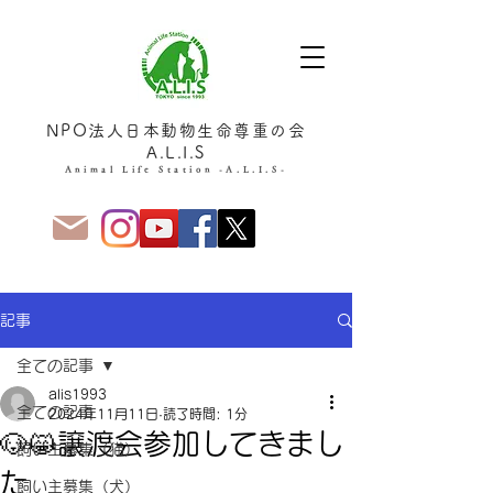
NPO法人日本動物生命尊重の会
A.L.I.S
Animal Life Station -A.L.I.S-
記事
全ての記事
alis1993
全ての記事
2024年11月11日
読了時間: 1分
🐶😸譲渡会参加してきまし
飼い主募集（猫）
た
飼い主募集（犬）