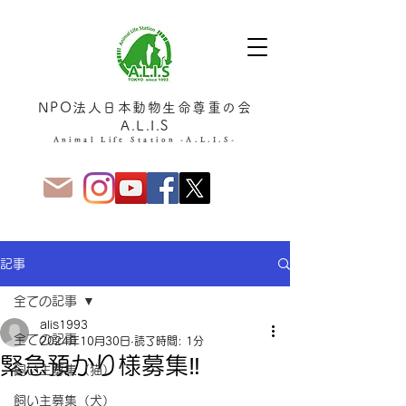
NPO法人日本動物生命尊重の会
A.L.I.S
Animal Life Station -A.L.I.S-
記事
全ての記事
alis1993
全ての記事
2024年10月30日
読了時間: 1分
緊急預かり様募集‼️
飼い主募集（猫）
飼い主募集（犬）