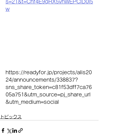
s=21&t=Chf4E9qRX5vhWEPClD0l5
w
https://readyfor.jp/projects/alis20
24/announcements/338837?
sns_share_token=c81f53dff7ca76
05a751&utm_source=pj_share_url
&utm_medium=social
トピックス