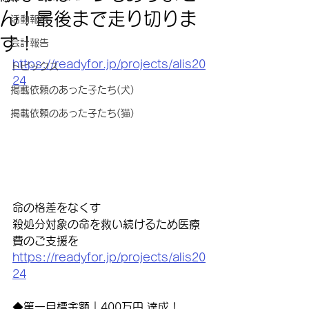
ん！最後まで走り切りま
活動報告
す！
会計報告
https://readyfor.jp/projects/alis20
トピックス
24
掲載依頼のあった子たち(犬)
掲載依頼のあった子たち(猫)
命の格差をなくす
殺処分対象の命を救い続けるため医療
費のご支援を
https://readyfor.jp/projects/alis20
24
◆第一目標金額｜400万円 達成！