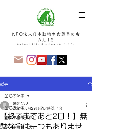
NPO法人日本動物生命尊重の会
A.L.I.S
Animal Life Station -A.L.I.S-
記事
全ての記事
alis1993
全ての記事
2024年8月29日
読了時間: 1分
【終了まであと2日！】無
飼い主募集（猫）
駄な命は一つもありませ
飼い主募集（犬）