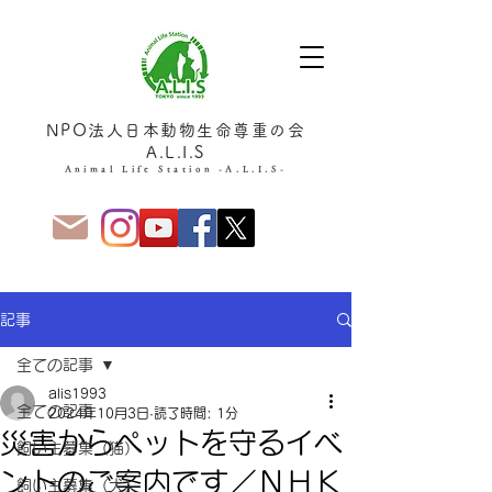
NPO法人日本動物生命尊重の会
A.L.I.S
Animal Life Station -A.L.I.S-
記事
全ての記事
alis1993
全ての記事
2024年10月3日
読了時間: 1分
災害からペットを守るイベ
飼い主募集（猫）
ントのご案内です／ＮＨＫ
飼い主募集（犬）