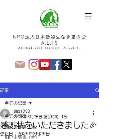
NPO法人日本動物生命尊重の会
A.L.I.S
Animal Life Station -A.L.I.S-
記事
全ての記事
alis1993
全ての記事
2025年3月25日
読了時間: 1分
感謝状をいただきました🎉
飼い主募集（猫）
更新日：
2025年3月26日
飼い主募集（犬）