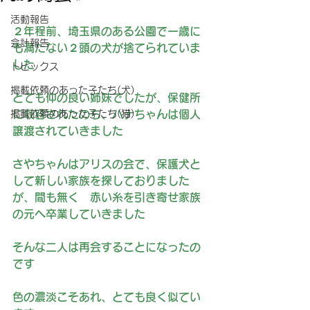
活動報告
２年程前、埼玉県のある公園で一歳に
会計報告
も満たない２頭の犬が捨てられていま
した
トピックス
掲載依頼のあった子たち(犬)
とても仲の良い姉妹でしたが、保健所
掲載依頼のあった子たち(猫)
に収容されたのち、ハナちゃんは個人
譲渡されていきました
さやちゃんはアリスの会で、保護犬と
して新しい家族を探しておりました
が、間も無く　赤い糸を引き寄せ家族
の元へ卒業していきました
そんな二人は再会することになったの
です
色の濃淡こそあれ、とても良く似てい