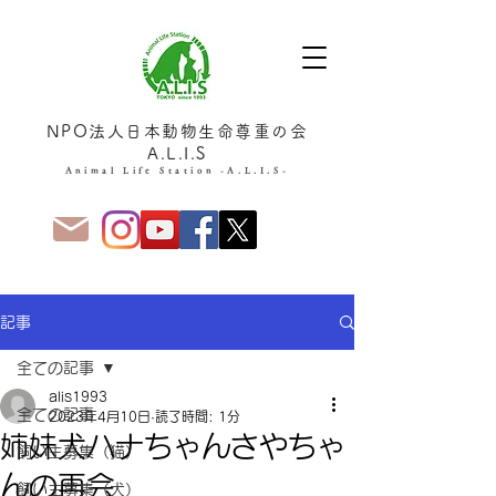
NPO法人日本動物生命尊重の会
A.L.I.S
Animal Life Station -A.L.I.S-
記事
全ての記事
alis1993
全ての記事
2023年4月10日
読了時間: 1分
姉妹犬ハナちゃんさやちゃ
飼い主募集（猫）
んの再会
飼い主募集（犬）