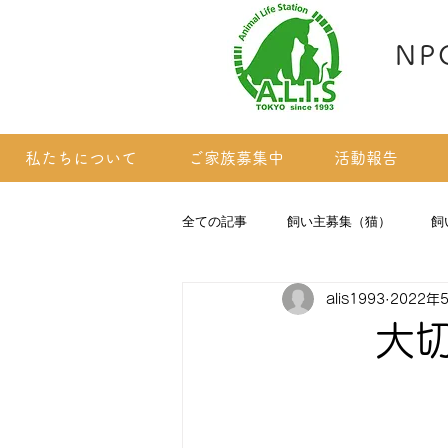
NP
私たちについて
ご家族募集中
活動報告
全ての記事
飼い主募集（猫）
飼
alis1993
2022年
掲載依頼のあった子たち(猫)
大切な