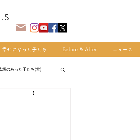
.S
幸せになった子たち
Before & After
ニュース
依頼のあった子たち(犬)