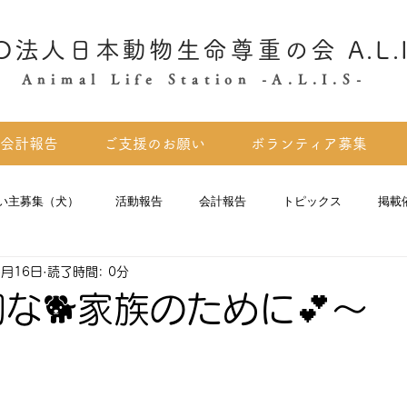
O法人日本動物生命尊重の会 A.L.I
Animal Life Station -A.L.I.S-
会計報告
ご支援のお願い
ボランティア募集
い主募集（犬）
活動報告
会計報告
トピックス
掲載
5月16日
読了時間: 0分
家族のために💕～