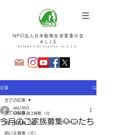
NPO法人日本動物生命尊重の会
A.L.I.S
Animal Life Station -A.L.I.S-
記事
全ての記事
alis1993
全ての記事
5月6日
読了時間: 1分
今月のご家族募集🐶🐱たち
飼い主募集（猫）
飼い主募集（犬）