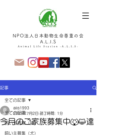
NPO法人日本動物生命尊重の会
A.L.I.S
Animal Life Station -A.L.I.S-
記事
全ての記事
alis1993
全ての記事
2025年7月2日
読了時間: 1分
今月のご家族募集中🐺😺達
飼い主募集（猫）
飼い主募集（犬）