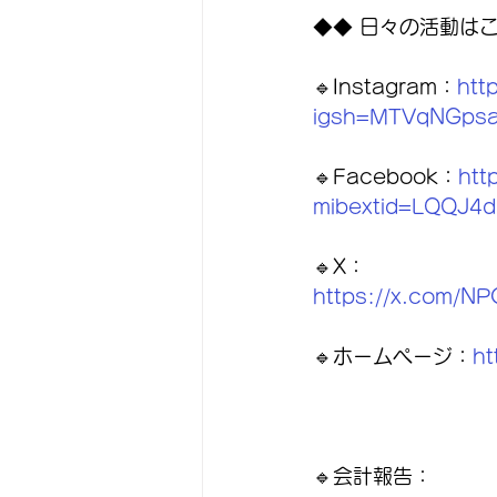
◆◆ 日々の活動は
🔹Instagram：
htt
igsh=MTVqNGpsa
🔹Facebook：
htt
mibextid=LQQJ4d
🔹X：
https://x.com/
🔹ホームページ：
ht
🔹会計報告：