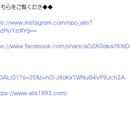
こちらをご覧くださ◆◆
ps://www.instagram.com/npo_alis?
zRuYzdlYg==
ps://www.facebook.com/share/aDZASqka76XiD
NPOALIS1?s=20&t=hO-J9oKxTWNuB4VP9Jch2A
tps://www.alis1993.com/