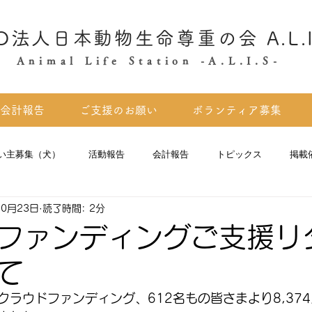
O法人日本動物生命尊重の会 A.L.I
Animal Life Station -A.L.I.S-
会計報告
ご支援のお願い
ボランティア募集
い主募集（犬）
活動報告
会計報告
トピックス
掲載
10月23日
読了時間: 2分
ファンディングご支援リ
て
ラウドファンディング、612名もの皆さまより8,374,