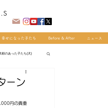
.S
幸せになった子たち
Before & After
ニュース
依頼のあった子たち(犬)
ターン
000円の貴重