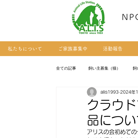
NP
私たちについて
ご家族募集中
活動報告
全ての記事
飼い主募集（猫）
飼
alis1993
2024年
掲載依頼のあった子たち(猫)
クラウド
品につい
アリスの会初めてのク