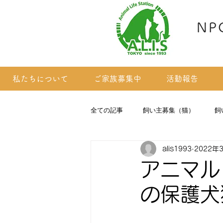
NP
私たちについて
ご家族募集中
活動報告
全ての記事
飼い主募集（猫）
飼
alis1993
2022年
掲載依頼のあった子たち(猫)
アニマル
の保護犬