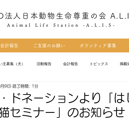
O法人日本動物生命尊重の会 A.L.I
Animal Life Station -A.L.I.S-
会計報告
ご支援のお願い
ボランティア募集
い主募集（犬）
活動報告
会計報告
トピックス
掲載
3月9日
読了時間: 1分
・ドネーションより「は
猫セミナー」のお知らせ