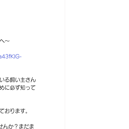
へ〜
43fKlG-
いる飼い主さん
めに必ず知って
ております。
せんか？まだま