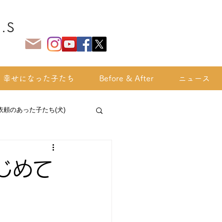
.S
幸せになった子たち
Before & After
ニュース
依頼のあった子たち(犬)
じめて