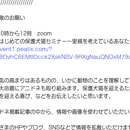
/////////////////
散のお願い
0時から12時　zoom
はじめての保護犬猫セミナー〜里親を考えているあなた
event1.peatix.com/?
t_9DvhC6EMtlDcck2XskNSV-9RXgNauQNOxM79a
気の高まりはあるものの、いかに動物のことを理解して
大命題にアニドネも取り組みます。保護犬猫を迎えるた
を迎える喜び、などをお伝えしたいと思います。
ドネ掲載記事の中から、情報や画像を使わせていただい
さまのHPやブログ、SNSなどで情報を拡散いただけま