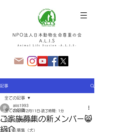
NPO法人日本動物生命尊重の会
A.L.I.S
Animal Life Station -A.L.I.S-
記事
全ての記事
alis1993
全ての記事
2025年2月11日
読了時間: 1分
ご家族募集の新メンバー😸
飼い主募集（猫）
紹介
飼い主募集（犬）