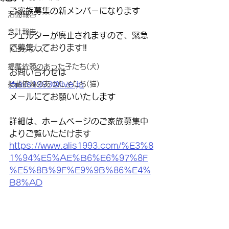
ご家族募集の新メンバーになります
活動報告
会計報告
シェルターが廃止されますので、緊急
で募集しております‼️
トピックス
掲載依頼のあった子たち(犬)
お問い合わせは
掲載依頼のあった子たち(猫)
📩alis1993@live.jp
メールにてお願いいたします
詳細は、ホームページのご家族募集中
よりご覧いただけます
https://www.alis1993.com/%E3%8
1%94%E5%AE%B6%E6%97%8F
%E5%8B%9F%E9%9B%86%E4%
B8%AD