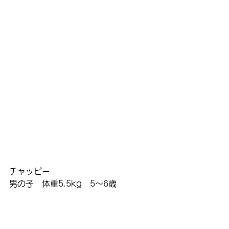
チャッピー
男の子　体重5.5kg　5～6歳