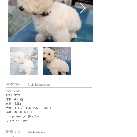
基本情報
Basic information
名前：みか
性別：女の子
年齢：4～5歳
体重：4.8kg
犬種：トイプードル×マルチーズMix
毛色：白、耳はベージュ
マイクロチップ：挿入済み
フィラリア：陰性
医療ケア
Ｍedical care