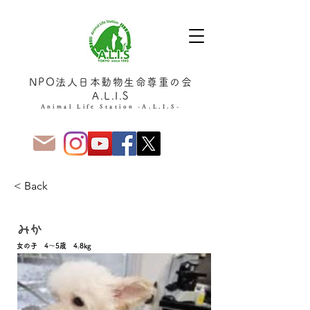
NPO法人日本動物生命尊重の会
A.L.I.S
Animal Life Station -A.L.I.S-
< Back
家族決定!
みか
女の子 4～5歳 4.8kg