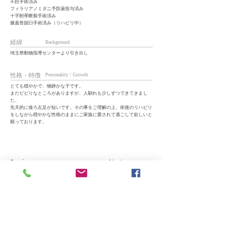
不妊手術済み
フィラリアノミダニ予防薬投与済み
十字靭帯断裂手術済み
膝蓋骨脱臼手術済み（リハビリ中）
経緯
Background
埼玉県動物指導センターより引き出し
性格・特徴
Personality / Growth
とても穏やかで、物静かな子です。
まだビビりなところがありますが、人馴れも少しずつできてきまし
た。
先天的に後ろ左足が短いです。その事をご理解の上、術後のリハビリ
をしながら穏やかな性格のままにご家族に愛されて過ごして欲しいと
願っております。
Previous
Next
一匹でも多くの子に安心で