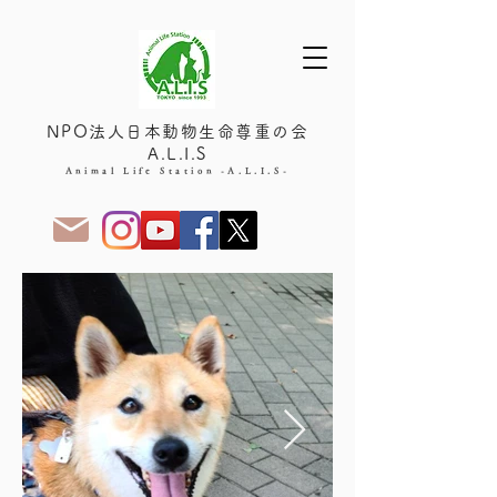
NPO法人日本動物生命尊重の会
A.L.I.S
Animal Life Station -A.L.I.S-