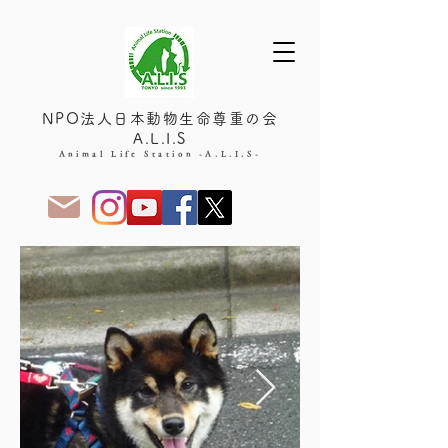
NPO法人日本動物生命尊重の会
A.L.I.S
Animal Life Station -A.L.I.S-