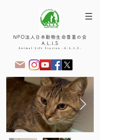
NPO法人日本動物生命尊重の会
A.L.I.S
Animal Life Station -A.L.I.S-