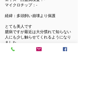
マイクロチップ：-
​経緯：多頭飼い崩壊より保護
とても美人です
臆病ですが最近は大分慣れて知らない
人にも少し触らせてくれるようになり
ました。
一匹でも多くの子に安心で
安全な空間を
NPO法人日本動物生命尊重の会 A.L.I.S では
寄付金・支援品を募集しております。
いつもご支援いただきまして、誠にありがとう
ございます。