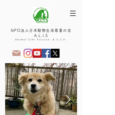
NPO法人日本動物生命尊重の会
A.L.I.S
Animal Life Station -A.L.I.S-