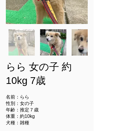
らら 女の子 約
10kg 7歳
名前：らら
性別：女の子
年齢：推定７歳
体重：約10kg
犬種：雑種