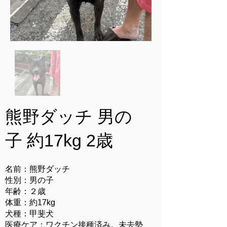
熊野ダッチ 男の
子 約
17
kg 2歳
名前：
​熊野
ダッチ
性別：男の子
年齢：２歳
体重：約17kg
犬種：甲斐犬
医療ケア：ワクチン接種済み。未去勢