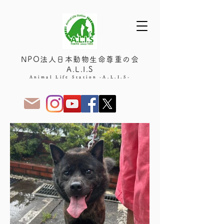
NPO法人日本動物生命尊重の会
A.L.I.S
Animal Life Station -A.L.I.S-