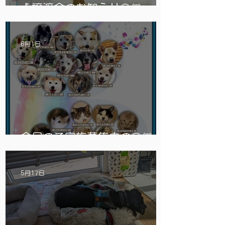
🎪譲渡会のお知らせ🐶😸
6月1日
今月のご家族募集中の🐶🐱
5月17日