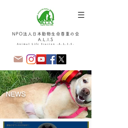
NPO法人日本動物生命尊重の会
A.L.I.S
Animal Life Station -A.L.I.S-
NEWS