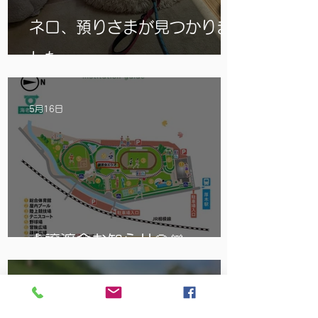
ネロ、預りさまが見つかりま
した
5月16日
🎪譲渡会お知らせ🐶🐱
5月7日